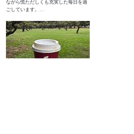
ながら慌ただしくも充実した毎日を過
ごしています。...
10月になりました
Previous
Next
TOP
私たちについて
サービス
事業
所一覧
ブログ
採用
お問い合わせ
@2018 ichikara Ink.