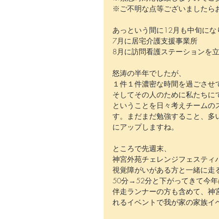
※ご不明な点等ございましたら
あっという間に12月も中旬にな
7月に居宅介護支援事業所
8月に訪問看護ステーションを
怒涛の半年でしたが、
１件１件濃密な時間を過ごさせ
そしてその人のために私たちに
ということを日々考えチームの
す。まだまだ勉強すること、多
にアップしますね。
ところで先週末、
神宮外苑チェレンジフェスティ
視覚障がいがある方と一緒に走
50分→52分と下がってきて今
伴走ランナーの方も含めて、神
れるイベントで我が家の家族イ