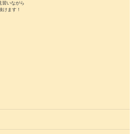
見習いながら
抜けます！
、
。