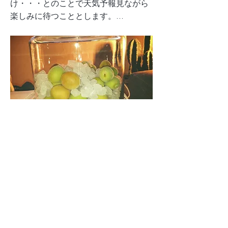
け・・・とのことで天気予報見ながら
楽しみに待つこととします。...
ケアマネ増員。
Previous
Next
TOP
私たちについて
サービス
事業
所一覧
ブログ
採用
お問い合わせ
@2018 ichikara Ink.