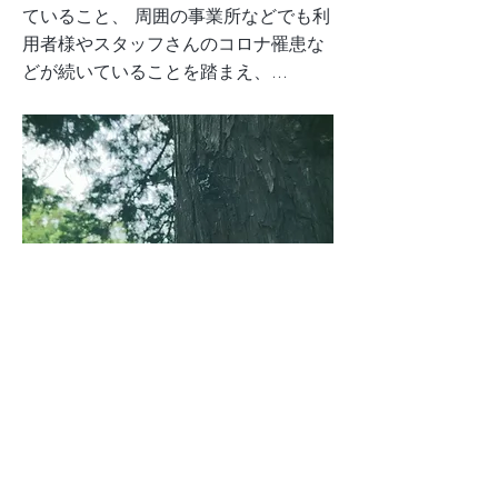
ていること、 周囲の事業所などでも利
用者様やスタッフさんのコロナ罹患な
どが続いていることを踏まえ、...
再び直行直帰とさせていただきます。
Previous
Next
TOP
私たちについて
サービス
事業
所一覧
ブログ
採用
お問い合わせ