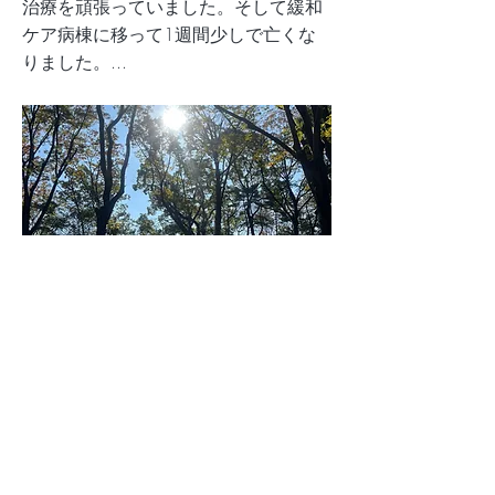
治療を頑張っていました。そして緩和
ケア病棟に移って1週間少しで亡くな
りました。...
友人を看取りを通して
Previous
Next
TOP
私たちについて
サービス
事業
所一覧
ブログ
採用
お問い合わせ