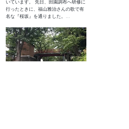
いています。 先日、田園調布へ研修に
行ったときに、福山雅治さんの歌で有
名な『桜坂』を通りました。...
2018/09/13/桜坂
Previous
Next
TOP
私たちについて
サービス
事業
所一覧
ブログ
採用
お問い合わせ