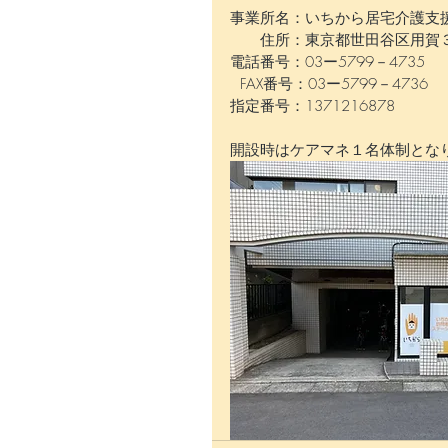
事業所名：いちから居宅介護支
　　住所：東京都世田谷区用賀
電話番号：03ー5799－4735
  FAX番号：03ー5799－4736
指定番号：1371216878
開設時はケアマネ１名体制とな